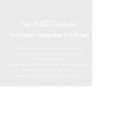
Na UNICO não são
realizadas consultas médicas!
Atendemos somente pacientes com
pedido médico realizado pelo seu
Oftalmologista
para realização de exames, adaptação de
lentes de contato especiais,
terapias, procedimentos e cirurgias.
Se você está precisando agendar
consultas, sugerimos procurar o Médico
Oftalmologista de sua preferência.