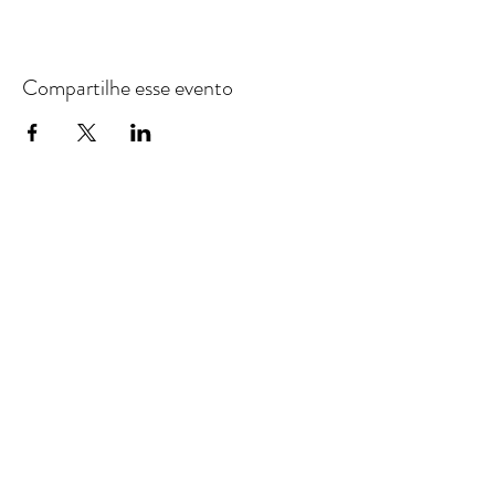
Compartilhe esse evento
ENDEREÇO
Av. Ibirapuera, 1314
Indianópolis - São Paulo | SP
CEP:
04028-000
RESPONSÁVEL TÉCNICO
Dr. Waldir Martins Portellinha
Oftalmologista | CRM-SP: 25.290 | RQE: 5445
TRABALHE CONOSCO
Envie seu currículo